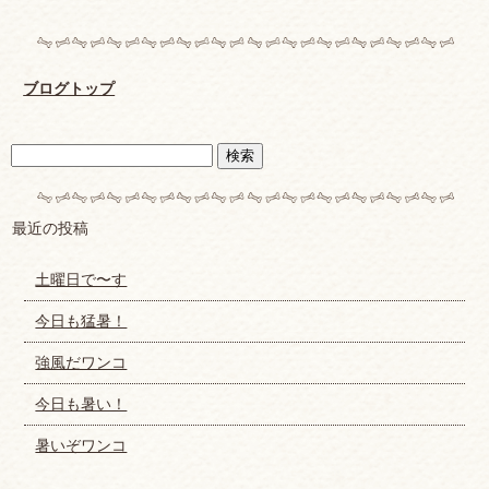
ブログトップ
最近の投稿
土曜日で〜す
今日も猛暑！
強風だワンコ
今日も暑い！
暑いぞワンコ