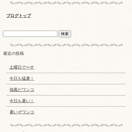
ブログトップ
最近の投稿
土曜日で〜す
今日も猛暑！
強風だワンコ
今日も暑い！
暑いぞワンコ