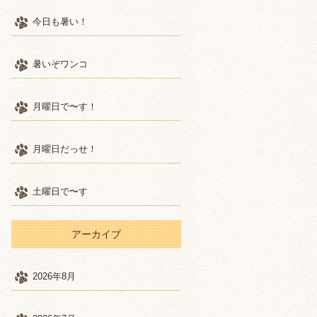
今日も暑い！
暑いぞワンコ
月曜日で〜す！
月曜日だっせ！
土曜日で〜す
アーカイブ
2026年8月