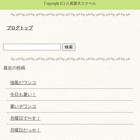
Copyright (C) 八尾愛犬スクール
ブログトップ
最近の投稿
強風だワンコ
今日も暑い！
暑いぞワンコ
月曜日で〜す！
月曜日だっせ！