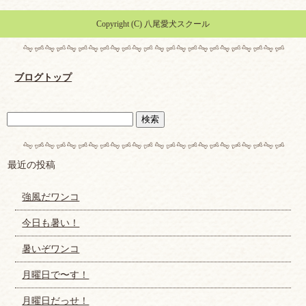
Copyright (C) 八尾愛犬スクール
ブログトップ
最近の投稿
強風だワンコ
今日も暑い！
暑いぞワンコ
月曜日で〜す！
月曜日だっせ！