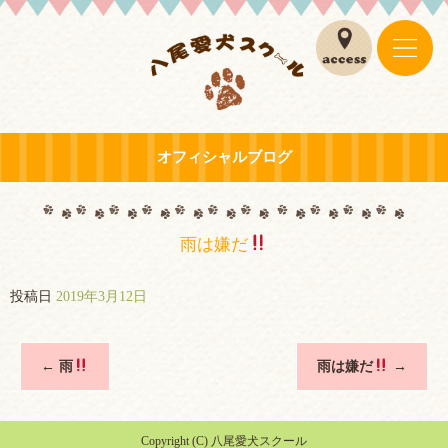
オフィシャルブログ
雨は嫌だ
投稿日
2019年3月12日
←
雨
雨は嫌だ
→
Copyright (C) 八尾愛犬スクール