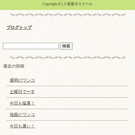
Copyright (C) 八尾愛犬スクール
ブログトップ
最近の投稿
週明けワンコ
土曜日で〜す
今日も猛暑！
強風だワンコ
今日も暑い！