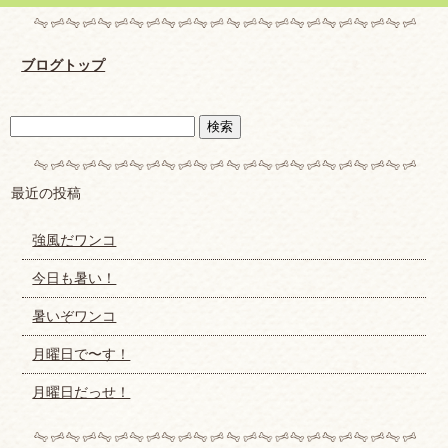
ブログトップ
最近の投稿
強風だワンコ
今日も暑い！
暑いぞワンコ
月曜日で〜す！
月曜日だっせ！