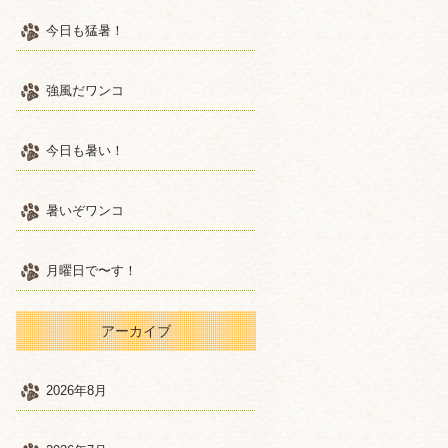
今日も猛暑！
強風だワンコ
今日も暑い！
暑いぞワンコ
月曜日で〜す！
アーカイブ
2026年8月