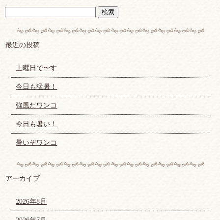
最近の投稿
土曜日で〜す
今日も猛暑！
強風だワンコ
今日も暑い！
暑いぞワンコ
アーカイブ
2026年8月