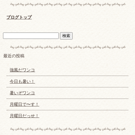
ブログトップ
最近の投稿
強風だワンコ
今日も暑い！
暑いぞワンコ
月曜日で〜す！
月曜日だっせ！