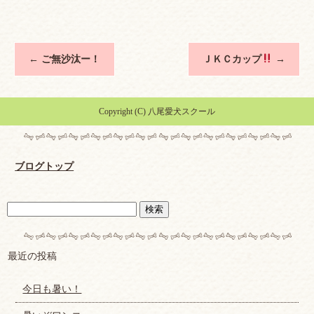
←
ご無沙汰ー！
ＪＫＣカップ
→
Copyright (C) 八尾愛犬スクール
ブログトップ
最近の投稿
今日も暑い！