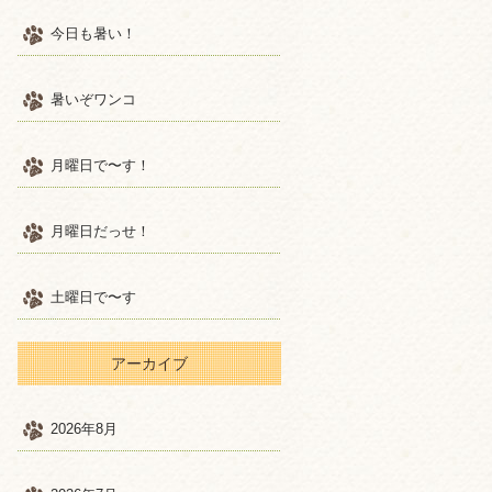
今日も暑い！
暑いぞワンコ
月曜日で〜す！
月曜日だっせ！
土曜日で〜す
アーカイブ
2026年8月