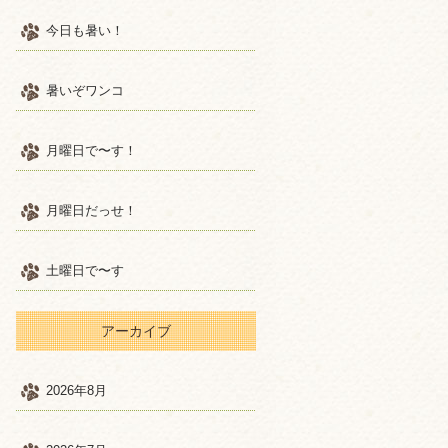
今日も暑い！
暑いぞワンコ
月曜日で〜す！
月曜日だっせ！
土曜日で〜す
アーカイブ
2026年8月