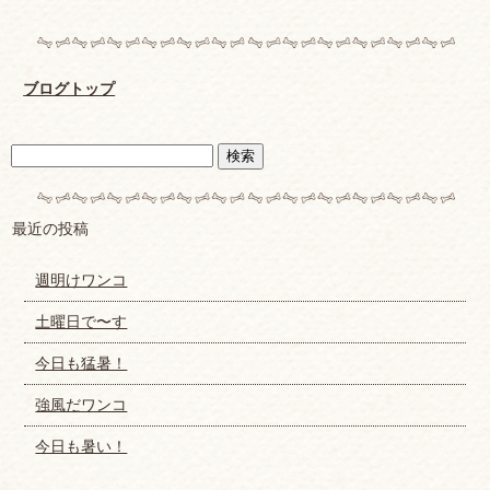
ブログトップ
最近の投稿
週明けワンコ
土曜日で〜す
今日も猛暑！
強風だワンコ
今日も暑い！