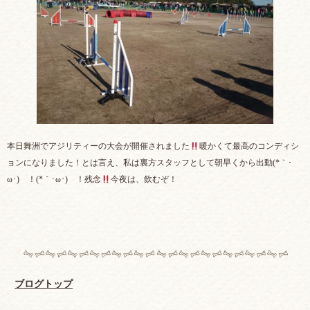
本日舞洲でアジリティーの大会が開催されました
暖かくて最高のコンディシ
ョンになりました！とは言え、私は裏方スタッフとして朝早くから出動(*｀･
ω･)ゞ！(*｀･ω･)ゞ！残念
今夜は、飲むぞ！
ブログトップ